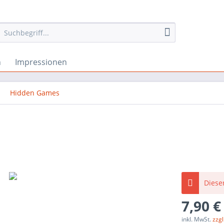
h
Impressionen
Hidden Games
Dieser
7,90 €
inkl. MwSt.
zzg