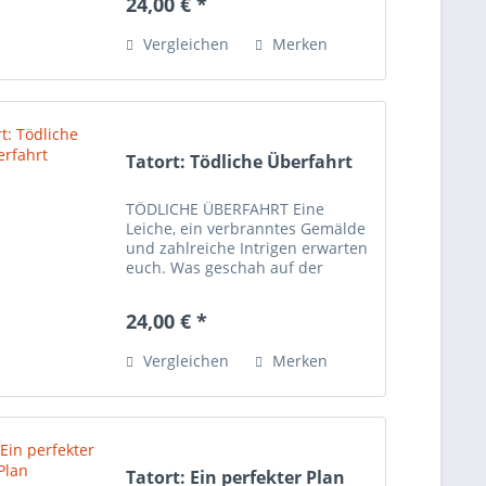
24,00 € *
Todesfall. Kommen die Täter aus
der eigenen Familie?...
Vergleichen
Merken
Tatort: Tödliche Überfahrt
TÖDLICHE ÜBERFAHRT Eine
Leiche, ein verbranntes Gemälde
und zahlreiche Intrigen erwarten
euch. Was geschah auf der
Privatyacht während der
Überfahrt nach London?
24,00 € *
Kommissar Hahnke braucht
wieder mal eure Unterstützung!
Vergleichen
Merken
Begebt euch im Team...
Tatort: Ein perfekter Plan