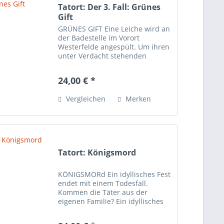
Tatort: Der 3. Fall: Grünes
Gift
GRÜNES GIFT Eine Leiche wird an
der Badestelle im Vorort
Westerfelde angespült. Um ihren
unter Verdacht stehenden
Ehemann zu entlasten,
beauftragt die Frau des
24,00 € *
Verdächtigen euch damit, den
Fall aufzuklären. Gelingt es euch,
Vergleichen
Merken
die...
Tatort: Königsmord
KÖNIGSMORd Ein idyllisches Fest
endet mit einem Todesfall.
Kommen die Täter aus der
eigenen Familie? Ein idyllisches
Fest der Familie König auf ihrem
alten Landsitz endet mit einem