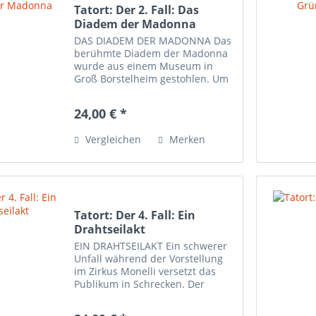
Tatort: Der 2. Fall: Das
Diadem der Madonna
DAS DIADEM DER MADONNA Das
berühmte Diadem der Madonna
wurde aus einem Museum in
Groß Borstelheim gestohlen. Um
einen vermeintlich simplen
Einbruch strickt sich ein
24,00 € *
Konstrukt aus Intrigen und
Geheimnissen. Seid live dabei,
Vergleichen
Merken
um Kommissar...
Tatort: Der 4. Fall: Ein
Drahtseilakt
EIN DRAHTSEILAKT Ein schwerer
Unfall während der Vorstellung
im Zirkus Monelli versetzt das
Publikum in Schrecken. Der
Versicherungsdetektiv Hans Peter
Kaiser beginnt seine