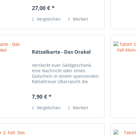
Tüftlerwerkstatt von Professor
27,00 € *
Charlie findet ihr 24 rätselhafte
Briefe, die eure...
Vergleichen
Merken
Rätselkarte - Das Orakel
Versteckt euer Geldgeschenk,
eine Nachricht oder einen
Gutschein in einem spannenden
Rätseltresor Überrascht die
beschenkte Person mit einer
interaktiven Rätselkarte
7,90 € *
Individuelle Sprachnachricht in
der Karte Hinweise zum
Vergleichen
Merken
Freirubbeln...