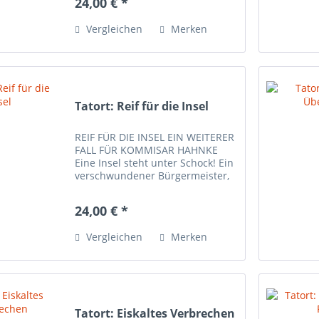
24,00 € *
Ermittlungen. Alles deutet auf
einen Unfall hin, aber Kaiser ist...
Vergleichen
Merken
Tatort: Reif für die Insel
REIF FÜR DIE INSEL EIN WEITERER
FALL FÜR KOMMISAR HAHNKE
Eine Insel steht unter Schock! Ein
verschwundener Bürgermeister,
ein Bauunternehmer auf
Abwegen und ein toter Polizist.
24,00 € *
Kommissar Hahnke benötigt eure
Hilfe. Könnt ihr alle...
Vergleichen
Merken
Tatort: Eiskaltes Verbrechen