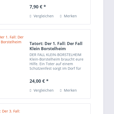
den Schatz zu kommen, den ihr
7,90 € *
selbst dort hinterlasst. Eine
Rätselkarte und ein Geschenk,...
Vergleichen
Merken
Tatort: Der 1. Fall: Der Fall
Klein Borstelheim
DER FALL KLEIN-BORSTELHEIM
Klein-Borstelheim braucht eure
Hilfe. Ein Toter auf einem
Schützenfest sorgt im Dorf für
Unruhe. Aus unerklärlichen
Gründen scheint die Polizei die
24,00 € *
Ermittlungen eingestellt zu
haben. Könnt ihr die
Vergleichen
Merken
Unterlagen,...