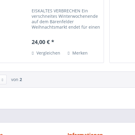
EISKALTES VERBRECHEN Ein
verschneites Winterwochenende
auf dem Bärenfelder
Weihnachtsmarkt endet für einen
Schauspieler des Krippenspiels
tödlich. Was geschah in aller
24,00 € *
Öffentlichkeit auf der Bühne? Ein
Verbrechen vor den Augen des...
Vergleichen
Merken
von
2